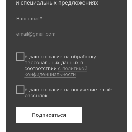
Авторы
Производство
О галерее
Доставка и оплата
Контакты
Оферта
Политика обработки персональных
данных
Информация на сайте и других
источниках Галереи, носит
информационный характер,
не является публичной офертой
Все авторские права защищены ©
ООО «Ривьера»
ИНН 9 729 321 256