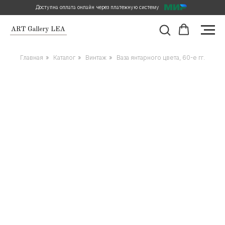
Доступна оплата онлайн через платежную систему
Главная
»
Каталог
»
Винтаж
»
Ваза янтарного цвета, 60-е гг.