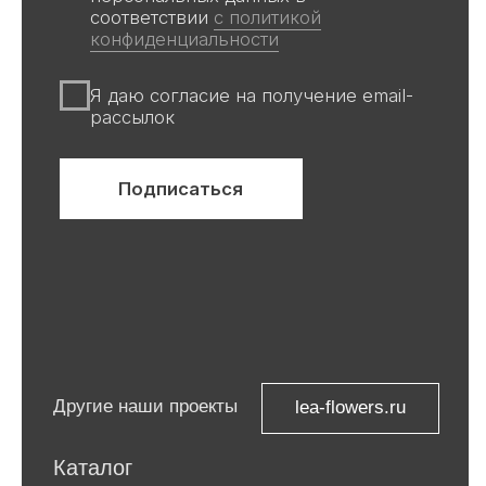
информационный характер,
не является публичной офертой
Все авторские права защищены ©
ООО «Ривьера»
ИНН 9 729 321 256
Компания Meta, которой принадлежат
Facebook и Instagram, признана
экстремистской и запрещена в
России