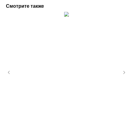
Смотрите также
Пространство
ArtGallery Lea
8-920-901-6000
ул. Нежинская д.3а
ЖК «Spires»
бесплатная парковка
Станьте нашим подписчиком, чтобы
быть в курсе о новинках
и специальных предложениях