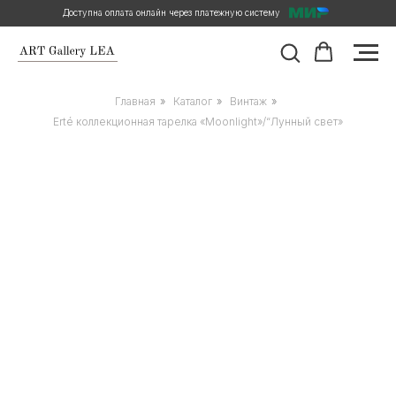
Доступна оплата онлайн через платежную систему
Главная
»
Каталог
»
Винтаж
»
Erté коллекционная тарелка «Moonlight»/“Лунный свет»