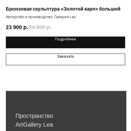
Ваш email*
Бронзовая скульптура «Золотой карп» большой
По
Авторство и производство: Галерея Lea
50
23 900
р.
24 900
р.
Я даю согласие на обработку
персональных данных в
Подробнее
соответствии
с политикой
конфиденциальности
Заказать
Я даю согласие на получение email-
рассылок
Подписаться
Другие наши проекты
lea-flowers.ru
Каталог