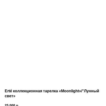
Erté коллекционная тарелка «Moonlight»/“Лунный
свет»
25 000
р.