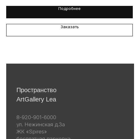
Подробнее
Я даю согласие на обработку
персональных данных в
соответствии
с политикой
конфиденциальности
Заказать
Я даю согласие на получение email-
рассылок
Подписаться
Другие наши проекты
lea-flowers.ru
Каталог
Весь каталог
Скульптуры
Винтаж
Графика