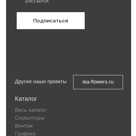
ООО «Ривьера»
ИНН 9 729 321 256
Компания Meta, которой принадлежат
Facebook и Instagram, признана
экстремистской и запрещена в
России