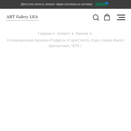
Доступна оплата онлайн через платежную систему
Главная
»
Каталог
»
Винтаж
»
Коллекционная тарелка «Подарок от крестного отца», серия «Балет
Щелкунчик», 1979 г.