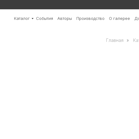
Каталог
События
Авторы
Производство
О галерее
До
Главная
»
Ка