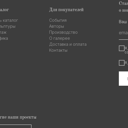
Стан
алог
Для покупателей
о но
ь каталог
События
Ваш 
льптуры
Авторы
таж
Производство
фика
О галерее
Доставка и оплата
Я
Контакты
с
Я
гие наши проекты