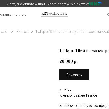
Доступна оплата онлайн через платежную систему
ставка и оплата
К
талог
»
Винтаж
»
Lalique 1969 г. коллекционная тарелка «Б
Lalique 1969 г. коллек
20 000
р.
Заказать
Д: 21 см.
клеймо: Lalique France
«Лалик» - французское пред