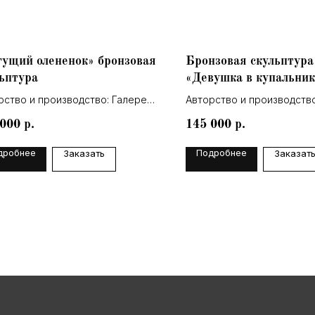
гущий олененок» бронзовая
Бронзовая скульптура
ьптура
«Девушка в купальник
рство и производство: Галерея
Авторство и производство
Lea
 000
145 000
р.
р.
дробнее
Подробнее
Заказать
Заказат