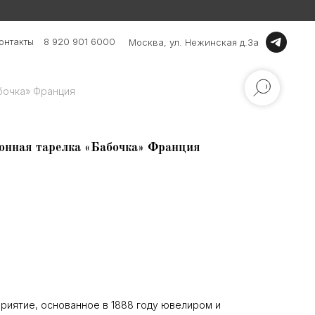
онтакты
8 920 901 6000
Москва, ул. Нежинская д.3а
абочка» Франция
ционная тарелка «Бабочка» Франция
приятие, основанное в 1888 году ювелиром и