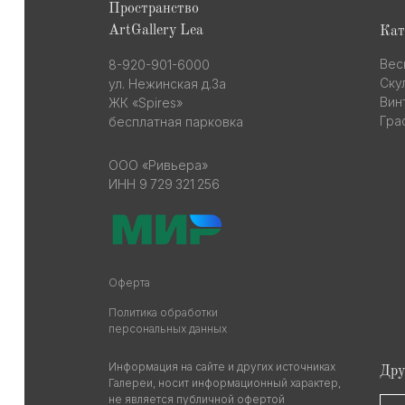
Пространство
ArtGallery Lea
Кат
Вес
8-920-901-6000
Ску
ул. Нежинская д.3а
Вин
ЖК «Spires»
Гра
бесплатная парковка
ООО «Ривьера»
ИНН 9 729 321 256
Оферта
Политика обработки
персональных данных
Информация на сайте и других источниках
Дру
Галереи, носит информационный характер,
не является публичной офертой