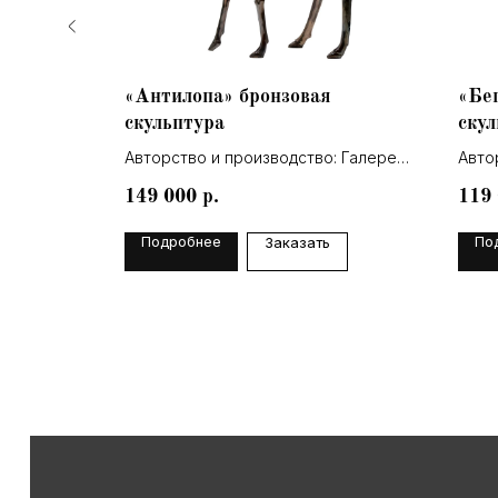
аковина,
«Антилопа» бронзовая
«Бе
скульптура
скул
Авторство и производство: Галерея
Авто
Lea
Lea
149 000
119
р.
Подробнее
По
Заказать