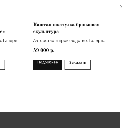
Каштан шкатулка бронзовая
Зол
е»
скульптура
ску
: Галерея
Авторство и производство: Галерея
Авто
Леа
Lea
59 000
44 
р.
Подробнее
По
ь
Заказать