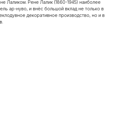
не Лаликом. Рене Лалик (1860-1945) наиболее
ель ар-нуво, и внёс большой вклад не только в
еклодувное декоративное производство, но и в
в.