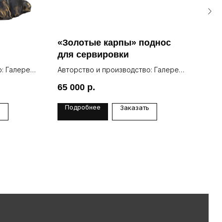
«Золотые карпы» поднос
Бро
для сервировки
«Су
: Галерея
Авторство и производство: Галерея
Lea
65 000
р.
59 
Подробнее
По
ь
Заказать