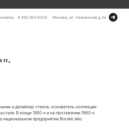
онтакты
8 920 901 6000
Москва, ул. Нежинская д.3а
 гг.,
ожник и дизайнер стекла, основатель коллекции
усталя. В конце 1950-х и на протяжении 1960-х
а национальном предприятии Borské sklo.