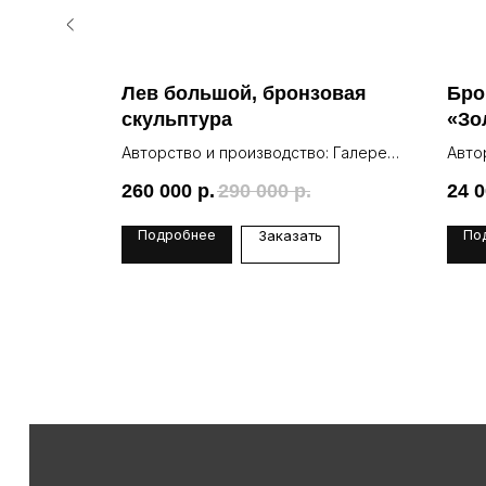
ра
Лев большой, бронзовая
Бро
скульптура
«Зо
: Галерея
Авторство и производство: Галерея
Авто
Lea
Lea
260 000
р.
290 000
р.
24 
Подробнее
По
Заказать