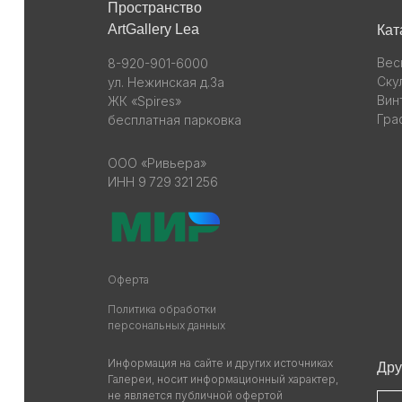
Пространство
ArtGallery Lea
Кат
Вес
8-920-901-6000
Ску
ул. Нежинская д.3а
Вин
ЖК «Spires»
Гра
бесплатная парковка
ООО «Ривьера»
ИНН 9 729 321 256
Оферта
Политика обработки
персональных данных
Информация на сайте и других источниках
Дру
Галереи, носит информационный характер,
не является публичной офертой