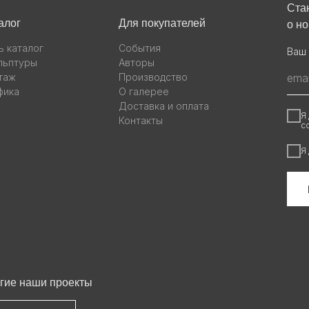
Ста
алог
Для покупателей
о н
ь каталог
События
Ваш 
льптуры
Авторы
таж
Производство
фика
О галерее
Доставка и оплата
Я
Контакты
с
Я
гие наши проекты