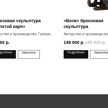
нзовая скульптура
«Волк» бронзовая
лотой карп»
скульптура
рство и производство: Галерея
Авторство и производство
Lea
000
р.
149 000
р.
165 000
р.
дробнее
Подробнее
Заказать
Заказат