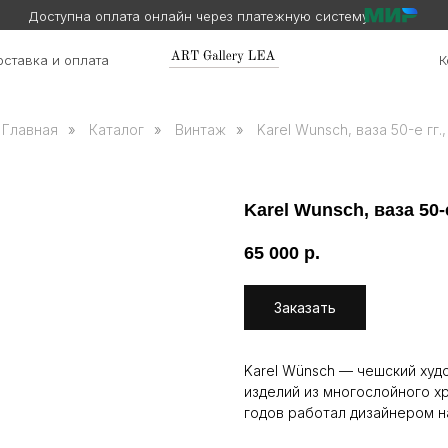
Доступна оплата онлайн через платежную систему
ставка и оплата
К
Главная
»
Каталог
»
Винтаж
»
Karel Wunsch, ваза 50-е гг.,
Karel Wunsch, ваза 50-е
65 000
р.
Заказать
Karel Wünsch — чешский худ
изделий из многослойного хр
годов работал дизайнером н