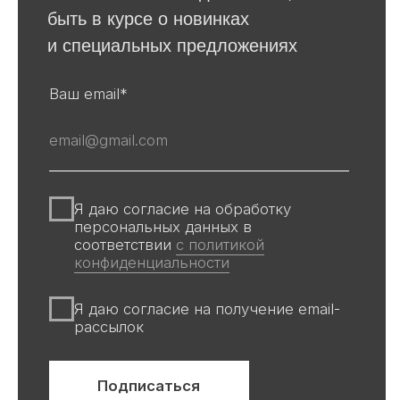
События
Авторы
Производство
О галерее
Доставка и оплата
Контакты
Оферта
Политика обработки персональных
данных
Информация на сайте и других
источниках Галереи, носит
информационный характер,
не является публичной офертой
Все авторские права защищены ©
ООО «Ривьера»
ИНН 9 729 321 256