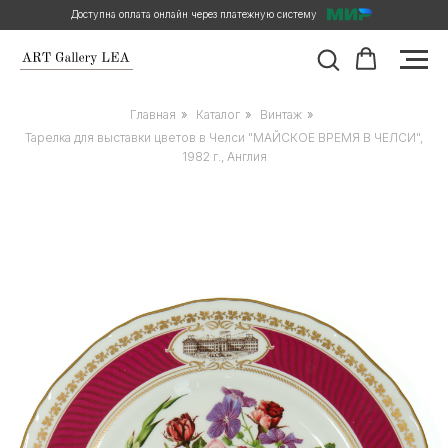
Доступна оплата онлайн через платежную систему
Главная
»
Каталог
»
Винтаж
»
Тарелка для выставки цветов в Челси "МАЙСКОЕ ВРЕМЯ В ЧЕЛСИ",
1982 г., Англия