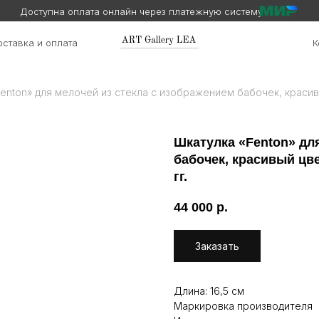
Доступна оплата онлайн через платежную систему
ставка и оплата
К
enton» для мелочей из стекла с изображением бабочек, красив
Шкатулка «Fenton» дл
бабочек, красивый цве
гг.
44 000
р.
Заказать
Длина: 16,5 см
Маркировка производителя