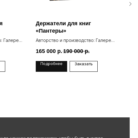
я
Держатели для книг
Бр
«Пантеры»
«Су
: Галерея
Авторство и производство: Галерея
Авто
Lea
Lea
165 000
р.
190 000
р.
139
Подробнее
По
ь
Заказать