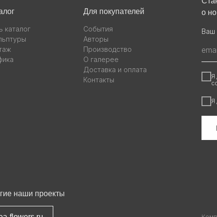
Ста
алог
Для покупателей
о н
ь каталог
События
Ваш 
льптуры
Авторы
таж
Производство
фика
О галерее
Доставка и оплата
Я
Контакты
с
Я
гие наши проекты
ea-flowers.ru
Комп