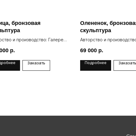
ица, бронзовая
Олененок, бронзова
льптура
скульптура
рство и производство: Галерея
Авторство и производство
Lea
 000
р.
69 000
р.
дробнее
Подробнее
Заказать
Заказат