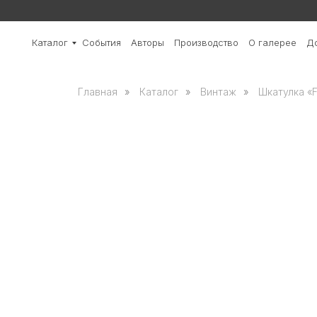
Каталог
События
Авторы
Производство
О галерее
До
Главная
»
Каталог
»
Винтаж
»
Шкатулка «F