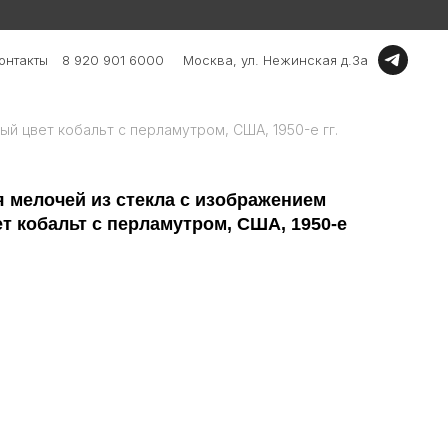
онтакты
8 920 901 6000
Москва, ул. Нежинская д.3а
ый цвет кобальт с перламутром, CША, 1950-е гг.
я мелочей из стекла с изображением
т кобальт с перламутром, CША, 1950-е