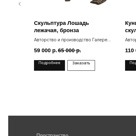
пара,
Скульптура Лошадь
Кун
ра
лежачая, бронза
ску
: Галерея
Авторство и производство Галерея
Авто
Lea
Lea
59 000
р.
65 000
р.
110
Подробнее
По
Заказать
Пространство