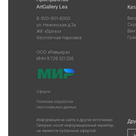
ArtGallery Lea
Кат
Вес
8-920-901-6000
Ску
ул. Нежинская д.3а
Вин
ЖК «Spires»
Гра
бесплатная парковка
ООО «Ривьера»
ИНН 9 729 321 256
Оферта
Политика обработки
персональных данных
Информация на сайте и других источниках
Дру
Галереи, носит информационный характер,
не является публичной офертой
l