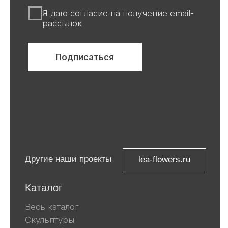
Все авторские права защищены ©
ООО «Ривьера»
ИНН 9 729 321 256
Компания Meta, которой принадлежат
Facebook и Instagram, признана
экстремистской и запрещена в
России