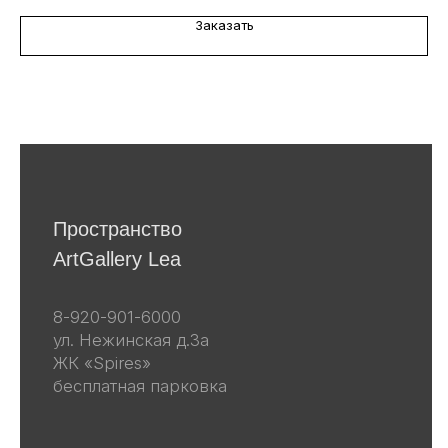
персональных данных в
соответствии
с политикой
Заказать
конфиденциальности
Я даю согласие на получение email-
рассылок
Подписаться
Другие наши проекты
lea-flowers.ru
Каталог
Весь каталог
Скульптуры
Винтаж
Графика