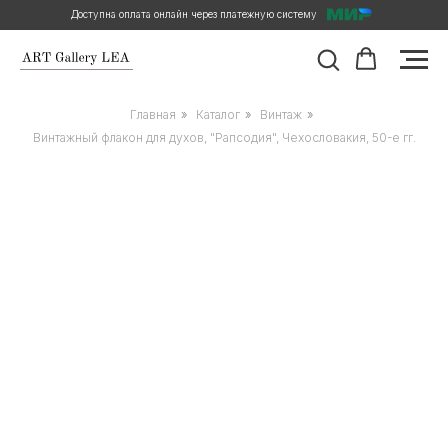
Доступна оплата онлайн через платежную систему
Главная
»
Каталог
»
Винтаж
»
Винтажный флакон для духов, "Рапсодия", Чехословакия, 50-е гг.