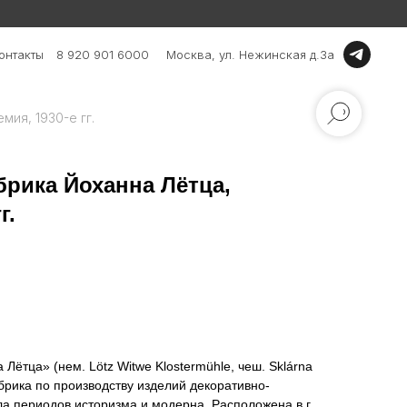
онтакты
8 920 901 6000
Москва, ул. Нежинская д.3а
мия, 1930-е гг.
брика Йоханна Лётца,
г.
ётца» (нем. Lötz Witwe Klostermühle, чеш. Sklárna
рика по производству изделий декоративно-
ла периодов историзма и модерна. Расположена в г.