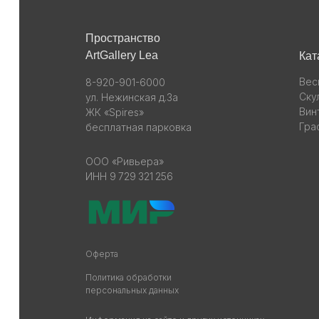
Пространство
ArtGallery Lea
Кат
Вес
8-920-901-6000
Ску
ул. Нежинская д.3а
Вин
ЖК «Spires»
Гра
бесплатная парковка
ООО «Ривьера»
ИНН 9 729 321 256
Оферта
Политика обработки
персональных данных