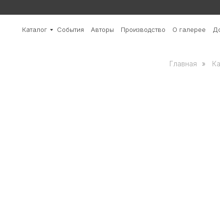
Каталог
События
Авторы
Производство
О галерее
До
Главная
»
Ка