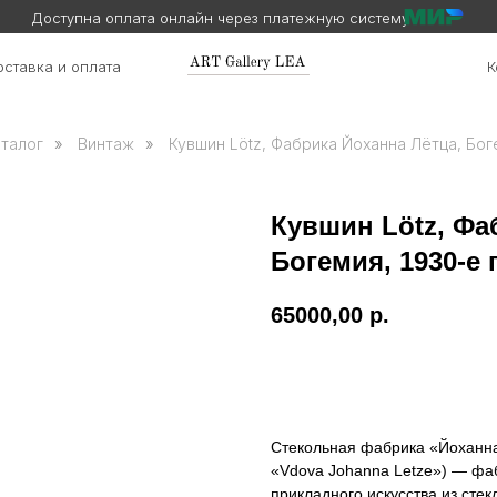
Доступна оплата онлайн через платежную систему
ставка и оплата
К
талог
»
Винтаж
»
Кувшин Lötz, Фабрика Йоханна Лётца, Боге
Кувшин Lötz, Фа
Богемия, 1930-е г
65000,00
р.
Заказать
Стекольная фабрика «Йоханна Л
«Vdova Johanna Letze») — фаб
прикладного искусства из стек