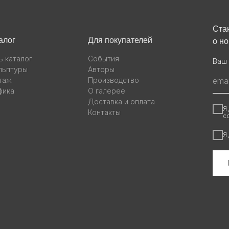
Ста
алог
Для покупателей
о н
ь каталог
События
Ваш 
льптуры
Авторы
таж
Производство
фика
О галерее
Доставка и оплата
Я
Контакты
с
Я