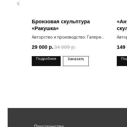
поэт»
Бронзовая скульптура
«Ан
«Ракушка»
ску
: Галерея
Авторство и производство: Галерея
Авто
Lea
Lea
29 000
р.
34 000
р.
149
Подробнее
По
Заказать
Пространство