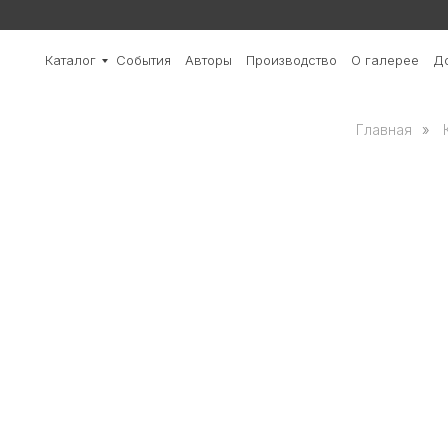
Каталог
События
Авторы
Производство
О галерее
До
Главная
»