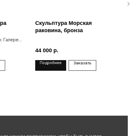
ура
Скульптура Морская
Чер
раковина, бронза
ску
: Галерея
Авто
Lea
44 000
р.
49 
Подробнее
По
ь
Заказать