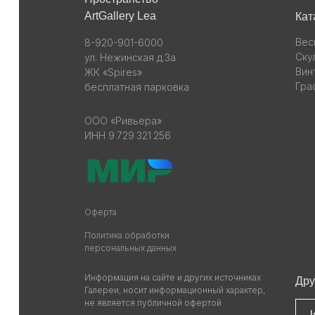
ArtGallery Lea
Кат
Вес
8-920-901-6000
Ску
ул. Нежинская д.3а
Вин
ЖК «Spires»
Гра
бесплатная парковка
ООО «Ривьера»
ИНН 9 729 321 256
Оферта
Политика обработки
персональных данных
Информация на сайте и других источниках
Дру
Галереи, носит информационный характер,
не является публичной офертой
l