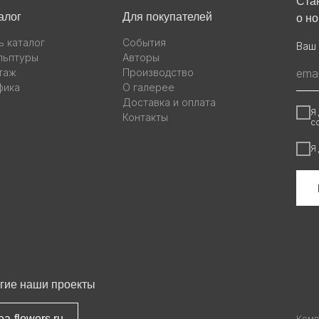
Ста
алог
Для покупателей
о н
ь каталог
События
Ваш 
льптуры
Авторы
таж
Производство
фика
О галерее
Доставка и оплата
Я
Контакты
с
Я
гие наши проекты
ea-flowers.ru
Комп