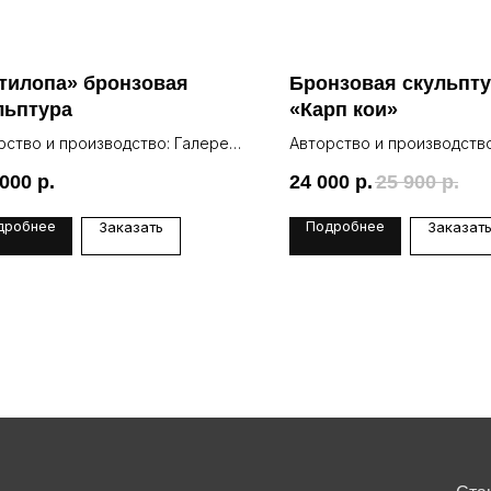
тилопа» бронзовая
Бронзовая скульпт
льптура
«Карп кои»
рство и производство: Галерея
Авторство и производство
Lea
 000
р.
24 000
р.
25 900
р.
дробнее
Подробнее
Заказать
Заказат