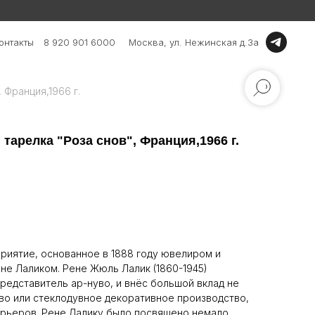
онтакты
8 920 901 6000
Москва, ул. Нежинская д.3а
 Франция,1966 г.
 тарелка "Роза снов", Франция,1966 г.
приятие, основанное в 1888 году ювелиром и
не Лаликом. Рене Жюль Лалик (1860-1945)
редставитель ар-нуво, и внёс большой вклад не
во или стеклодувное декоративное производство,
терьеров. Рене Лалику было посвящено немало