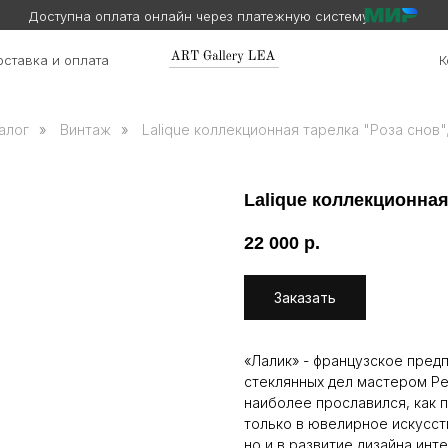
Доступна оплата онлайн через платежную систему
ставка и оплата
К
алог
»
Винтаж
»
Lalique коллекционная тарелка "Роза снов",
Lalique коллекционная
22 000
р.
Заказать
«Лалик» - французское пред
стеклянных дел мастером Ре
наиболее прославился, как п
только в ювелирное искусст
но и в развитие дизайна ин