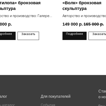
тилопа» бронзовая
«Волк» бронзовая
льптура
скульптура
рство и производство: Галерея
Авторство и производство
Lea
 000
р.
149 000
р.
165 000
р.
дробнее
Подробнее
Заказать
Заказат
Ста
алог
Для покупателей
о н
ь каталог
События