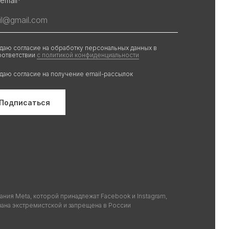
email*
 даю согласие на обработку персональных данных в
оответствии
с политикой конфиденциальности
 даю согласие на получение email-рассылок
Подписаться
ания Meta, которой принадлежат Facebook и Instagram,
нана экстремистской и запрещена в России