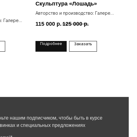
Скульптура «Лошадь»
Бро
«Зо
Авторство и производство: Галерея
Lea
: Галерея
Авто
115 000
р.
125 000
р.
Lea
23 
Подробнее
По
ь
Заказать
ньте нашим подписчиком, чтобы быть в курсе
овинках и специальных предложениях