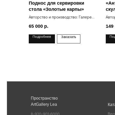
парная
Поднос для сервировки
«Ан
стола «Золотые карпы»
ску
: Галерея
Авторство и производство: Галерея
Авто
Lea
Lea
65 000
р.
149
Подробнее
По
Заказать
Пространство
ArtGallery Lea
Кат
Вес
8-920-901-6000