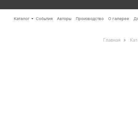
Каталог
События
Авторы
Производство
О галерее
До
Главная
»
Кат