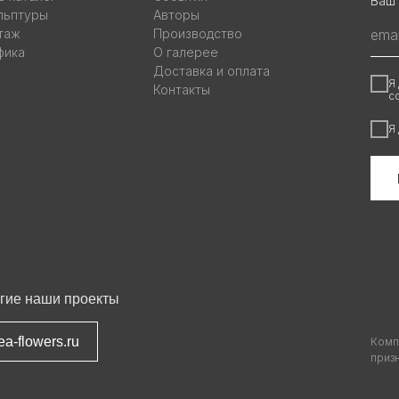
Ваш 
льптуры
Авторы
таж
Производство
фика
О галерее
Доставка и оплата
Я
Контакты
с
Я
гие наши проекты
ea-flowers.ru
Комп
приз