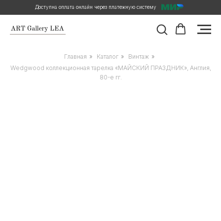
Доступна оплата онлайн через платежную систему
Главная
»
Каталог
»
Винтаж
»
Wedgwood коллекционная тарелка «МАЙСКИЙ ПРАЗДНИК», Англия,
80-е гг.