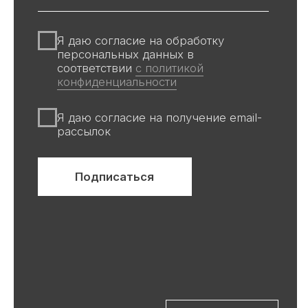
Информация на сайте и других
источниках Галереи, носит
информационный характер,
не является публичной офертой
Все авторские права защищены ©
ООО «Ривьера»
ИНН 9 729 321 256
Компания Meta, которой принадлежат
Facebook и Instagram, признана
экстремистской и запрещена в
России