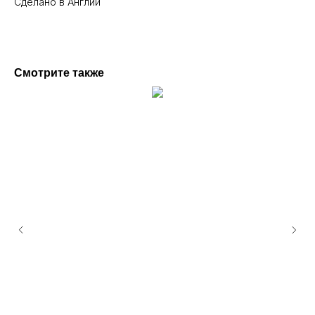
Сделано в Англии
Смотрите также
Пространство
ArtGallery Lea
8-920-901-6000
ул. Нежинская д.3а
ЖК «Spires»
бесплатная парковка
Станьте нашим подписчиком, чтобы