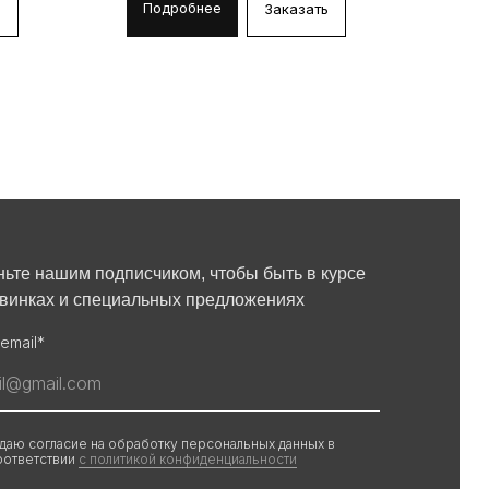
Подробнее
По
ь
Заказать
ньте нашим подписчиком, чтобы быть в курсе
овинках и специальных предложениях
email*
 даю согласие на обработку персональных данных в
оответствии
с политикой конфиденциальности