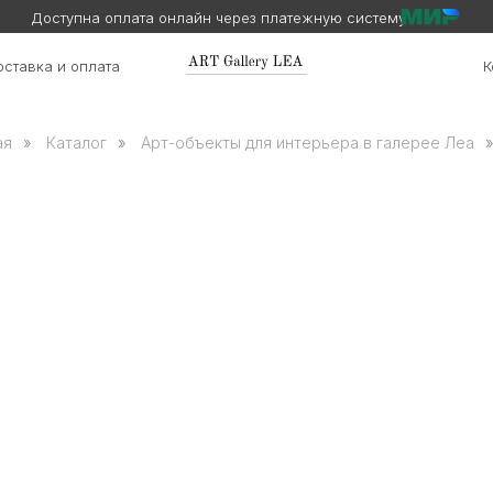
Доступна оплата онлайн через платежную систему
ставка и оплата
К
ая
»
Каталог
»
Арт-объекты для интерьера в галерее Леа
»