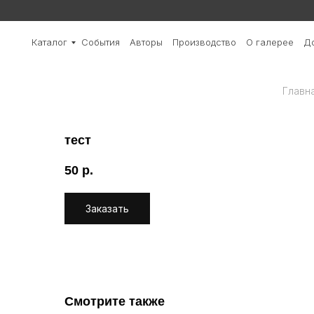
Каталог
События
Авторы
Производство
О галерее
До
Главн
тест
50
р.
Заказать
Смотрите также