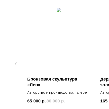
Бронзовая скульптура
Дер
онзовая
«Лев»
зол
мра
: Галерея
Авторство и производство: Галерея
Авто
Lea
Lea
65 000
р.
80 000
р.
165