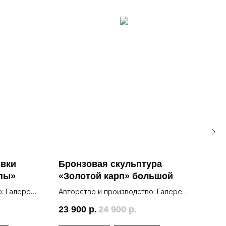
овки
Бронзовая скульптура
Оле
рпы»
«Золотой карп» большой
ску
: Галерея
Авторство и производство: Галерея
Авто
Lea
Lea
23 900
р.
24 900
р.
69 