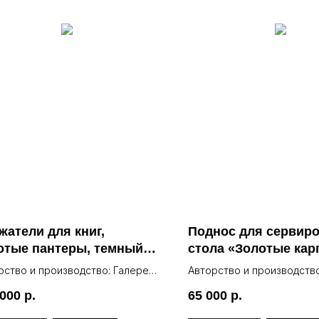
жатели для книг,
Поднос для сервир
отые пантеры, темный
стола «Золотые ка
мор
рство и производство: Галерея
Авторство и производство
Lea
 000
р.
65 000
р.