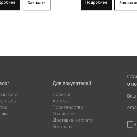
дробнее
Подробнее
Заказать
Заказат
Ста
алог
Для покупателей
о н
ь каталог
События
Ваш 
льптуры
Авторы
таж
Производство
фика
О галерее
Доставка и оплата
Я
Контакты
с