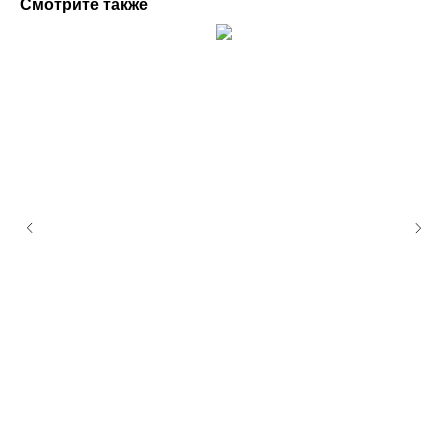
Смотрите также
Пространство
ArtGallery Lea
8-920-901-6000
ул. Нежинская д.3а
ЖК «Spires»
бесплатная парковка
Станьте нашим подписчиком, чтобы
быть в курсе о новинках и специальных
предложениях