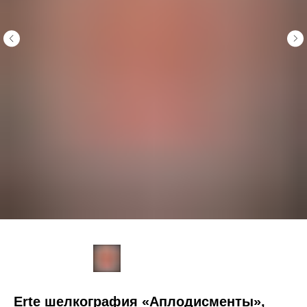
Erte шелкография «Аплодисменты»,