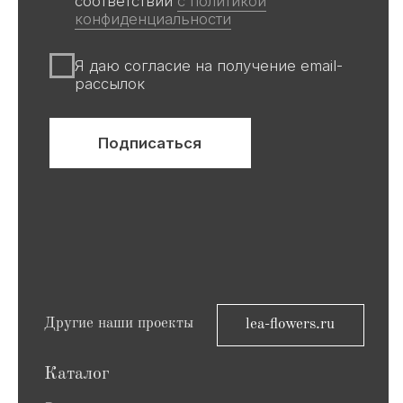
информационный характер,
не является публичной офертой
Все авторские права защищены ©
ООО «Ривьера»
ИНН 9 729 321 256
Компания Meta, которой принадлежат
Facebook и Instagram, признана
экстремистской и запрещена в
России