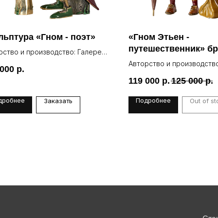
льптура «Гном - поэт»
«Гном Этьен -
путешественник» б
рство и производство: Галерея
скульптура
Авторство и производство
 000
р.
Lea
119 000
р.
125 000
р.
дробнее
Подробнее
Заказать
Out of st