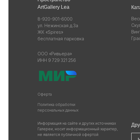
ArtGallery Lea
Кат
Вес
8-920-901-6000
Ску
ул. Нежинская д.3а
Вин
ЖК «Spires»
Гра
бесплатная парковка
ООО «Ривьера»
ИНН 9 729 321 256
Оферта
Политика обработки
персональных данных
Информация на сайте и других источниках
Дру
Галереи, носит информационный характер,
не является публичной офертой
l