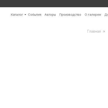
Каталог
События
Авторы
Производство
О галерее
До
Главная
»