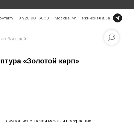
онтакты
8 920 901 6000
Москва, ул. Нежинская д.3а
арп» большой
птура «Золотой карп»
 — символ исполнения мечты и прекрасных