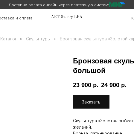
Доступна оплата онлайн через платежную систему
ставка и оплата
К
Каталог
»
Скульптуры
»
Бронзовая скульптура «Золотой к
Бронзовая скуль
большой
23 900
р.
24 900
р.
Заказать
Скульптура «Золотая рыбка»
желаний.
Бронза, патинирование