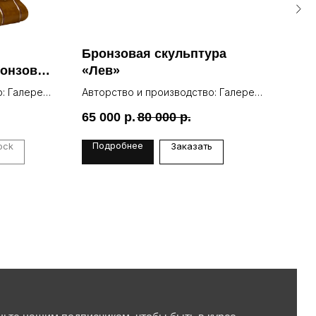
Бронзовая скульптура
Бро
ронзовая
«Лев»
«Де
: Галерея
Авторство и производство: Галерея
Авто
Lea
Lea
65 000
р.
80 000
р.
145
Подробнее
По
ock
Заказать