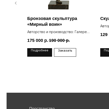
ра
Бронзовая скульптура
Ску
«Мирный воин»
Авто
Lea
: Галерея
Авторство и производство: Галерея
129
Lea
175 000
р.
190 000
р.
Подробнее
По
Заказать
Пространство