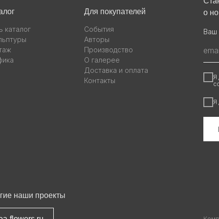
Ста
алог
Для покупателей
о н
ь каталог
События
Ваш 
льптуры
Авторы
таж
Производство
фика
О галерее
Доставка и оплата
Я
Контакты
с
Я
гие наши проекты
ea-flowers.ru
Комп