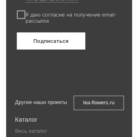
не является публичной офертой
Все авторские права защищены ©
ООО «Ривьера»
ИНН 9 729 321 256
Компания Meta, которой принадлежат
Facebook и Instagram, признана
экстремистской и запрещена в
России