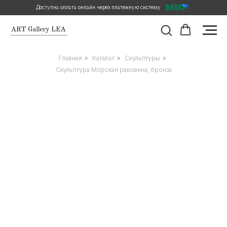
Доступна оплата онлайн через платежную систему
Главная
»
Каталог
»
Скульптуры
»
Скульптура Морская раковина, бронза