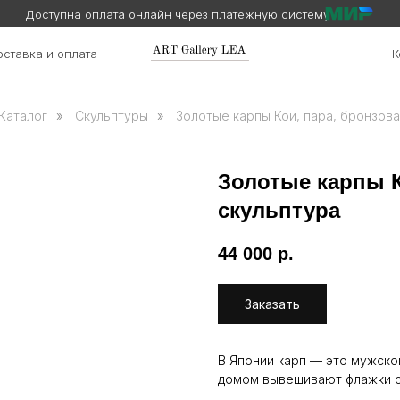
Доступна оплата онлайн через платежную систему
ставка и оплата
К
Каталог
»
Скульптуры
»
Золотые карпы Кои, пара, бронзова
Золотые карпы К
скульптура
44 000
р.
Заказать
В Японии карп — это мужско
домом вывешивают флажки с