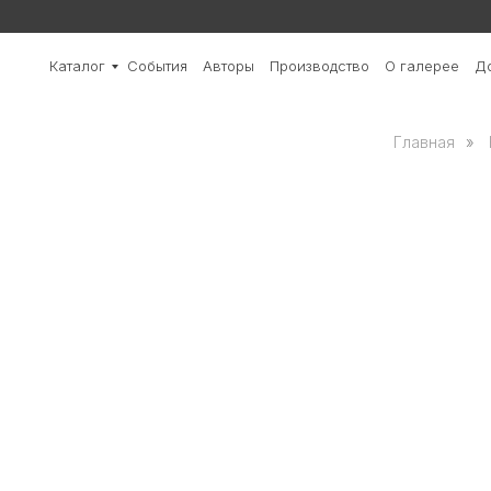
Каталог
События
Авторы
Производство
О галерее
До
Главная
»