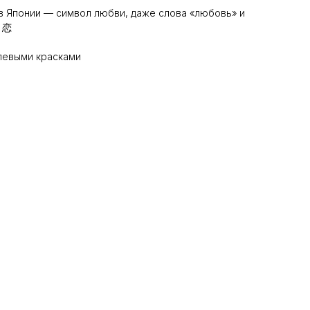
 в Японии — символ любви, даже слова «любовь» и
: 恋
левыми красками