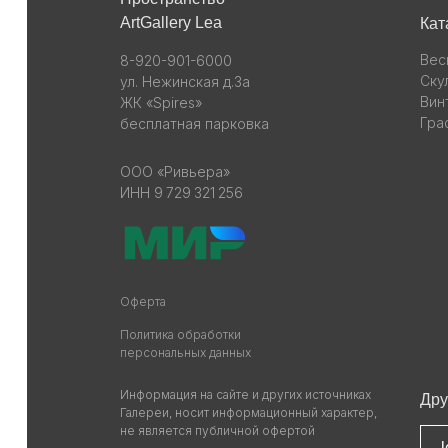
ArtGallery Lea
Кат
Вес
8-920-901-6000
Ску
ул. Нежинская д.3а
Вин
ЖК «Spires»
Гра
бесплатная парковка
ООО «Ривьера»
ИНН 9 729 321 256
Оферта
Политика обработки
персональных данных
Информация на сайте и других источниках
Дру
Галереи, носит информационный характер,
не является публичной офертой
l