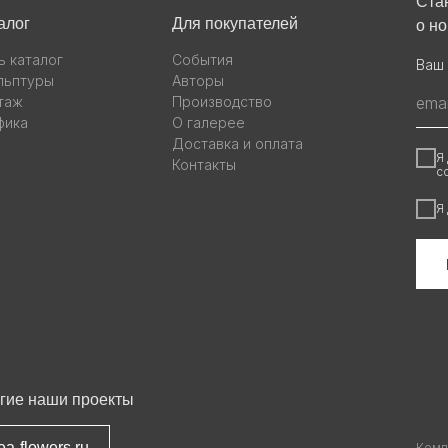
Ста
алог
Для покупателей
о н
ь каталог
События
Ваш 
льптуры
Авторы
таж
Производство
фика
О галерее
Доставка и оплата
Я
Контакты
с
Я
гие наши проекты
ea-flowers.ru
Комп