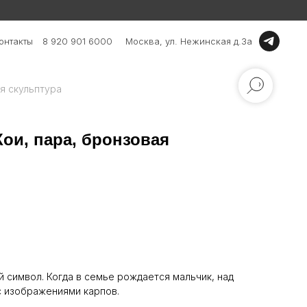
онтакты
8 920 901 6000
Москва, ул. Нежинская д.3а
я скульптура
ои, пара, бронзовая
й символ. Когда в семье рождается мальчик, над
 изображениями карпов.