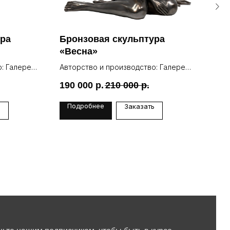
ура
Бронзовая скульптура
Бро
«Весна»
«Зо
: Галерея
Авторство и производство: Галерея
Авто
Lea
Lea
190 000
р.
210 000
р.
23 
Подробнее
По
ь
Заказать