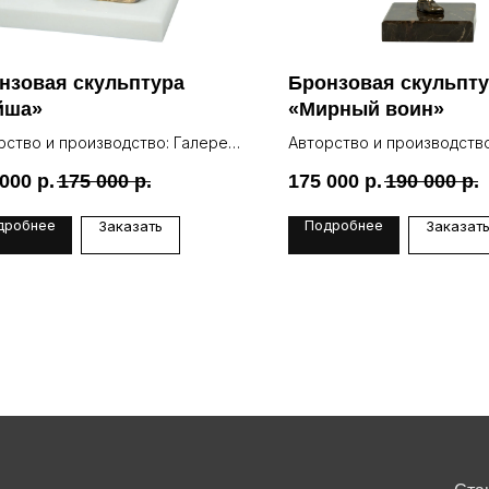
нзовая скульптура
Бронзовая скульпт
йша»
«Мирный воин»
рство и производство: Галерея
Авторство и производство
Lea
 000
р.
175 000
р.
175 000
р.
190 000
р.
дробнее
Подробнее
Заказать
Заказат