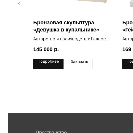
ра
Бронзовая скульптура
Бро
«Девушка в купальнике»
«Ге
Авторство и производство: Галерея
Авто
Lea
Lea
145 000
р.
169
Подробнее
По
Заказать
Пространство