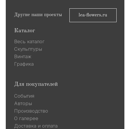
Информация на сайте и других
источниках Галереи, носит
информационный характер,
не является публичной офертой
Все авторские права защищены ©
ООО «Ривьера»
ИНН 9 729 321 256
Компания Meta, которой принадлежат
Facebook и Instagram, признана
экстремистской и запрещена в
России