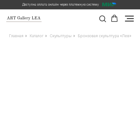
Доступна оплата онлайн через платежную систему
Главная
»
Каталог
»
Скульптуры
»
Бронзовая скульптура «Лев»