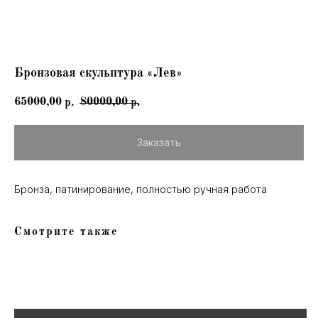
Бронзовая скульптура «Лев»
65000,00
80000,00
р.
р.
Заказать
Пространство
ArtGallery Lea
Бронза, патинирование, полностью ручная работа
8-920-901-6000
ул. Нежинская д.3а
Смотрите также
ЖК «Spires»
бесплатная парковка
Станьте нашим подписчиком, чтобы
быть в курсе о новинках и специальных