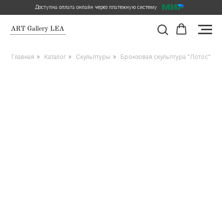
Доступна оплата онлайн через платежную систему
Главная
»
Каталог
»
Скульптуры
»
Бронзовая скульптура "Лотос"