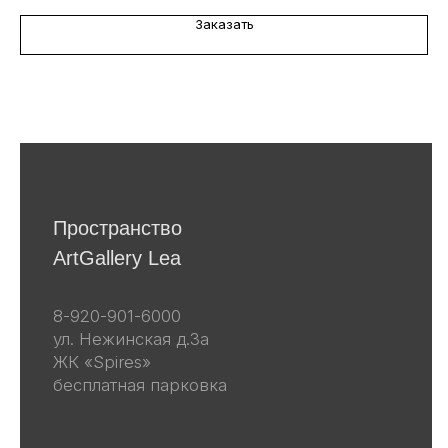
персональных данных в
соответствии
с политикой
Заказать
конфиденциальности
Я даю согласие на получение email-
рассылок
Подписаться
Другие наши проекты
lea-flowers.ru
Каталог
Весь каталог
Скульптуры
Винтаж
Графика