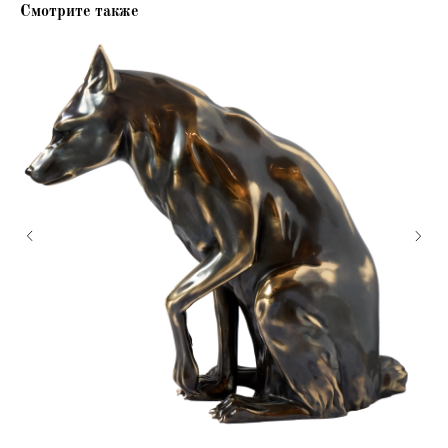
Смотрите также
Пространство
ArtGallery Lea
8-920-901-6000
ул. Нежинская д.3а
ЖК «Spires»
бесплатная парковка
Станьте нашим подписчиком, чтобы
быть в курсе о новинках
и специальных предложениях