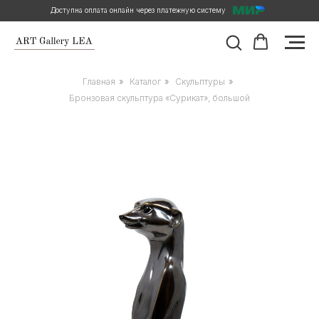
Доступна оплата онлайн через платежную систему
Главная
»
Каталог
»
Скульптуры
»
Бронзовая скульптура «Сурикат», большой