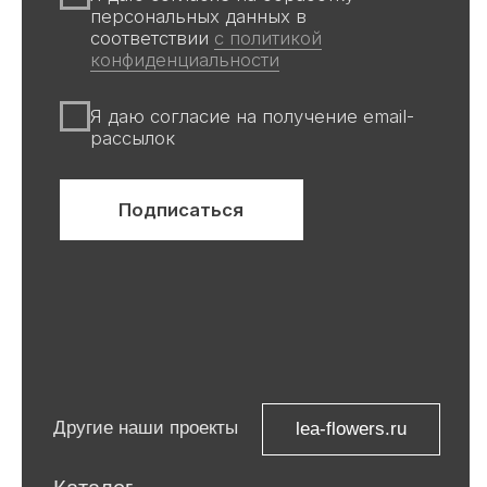
источниках Галереи, носит
информационный характер,
не является публичной офертой
Все авторские права защищены ©
ООО «Ривьера»
ИНН 9 729 321 256
Компания Meta, которой принадлежат
Facebook и Instagram, признана
экстремистской и запрещена в
России