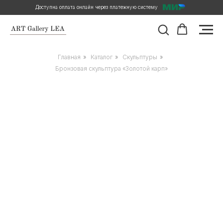
Доступна оплата онлайн через платежную систему
Главная
»
Каталог
»
Скульптуры
»
Бронзовая скульптура «Золотой карп»