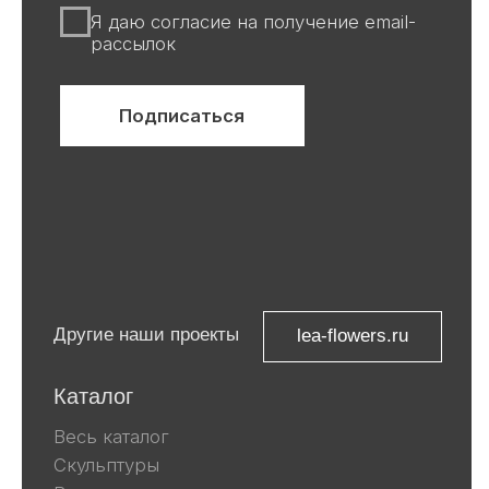
Все авторские права защищены ©
ООО «Ривьера»
ИНН 9 729 321 256
Компания Meta, которой принадлежат
Facebook и Instagram, признана
экстремистской и запрещена в
России