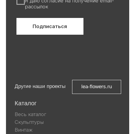
Все авторские права защищены ©
ООО «Ривьера»
ИНН 9 729 321 256
Компания Meta, которой принадлежат
Facebook и Instagram, признана
экстремистской и запрещена в
России