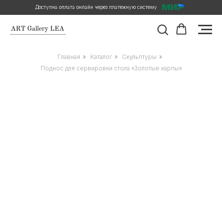
Доступна оплата онлайн через платежную систему
Главная
»
Каталог
»
Скульптуры
»
Поднос для сервировки стола «Золотые карпы»