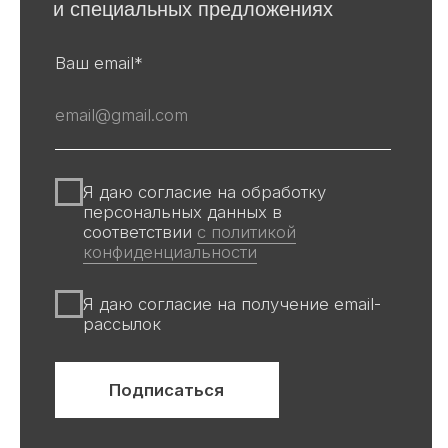
Авторы
Производство
О галерее
Доставка и оплата
Контакты
Оферта
Политика обработки персональных
данных
Информация на сайте и других
источниках Галереи, носит
информационный характер,
не является публичной офертой
Все авторские права защищены ©
ООО «Ривьера»
ИНН 9 729 321 256