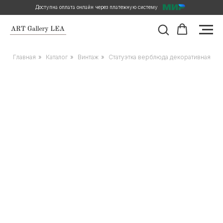
Доступна оплата онлайн через платежную систему
Главная
»
Каталог
»
Винтаж
»
Статуэтка верблюда декоративная