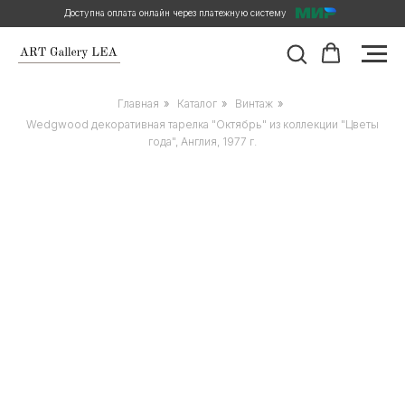
Доступна оплата онлайн через платежную систему
Главная
»
Каталог
»
Винтаж
»
Wedgwood декоративная тарелка "Октябрь" из коллекции "Цветы
года", Англия, 1977 г.