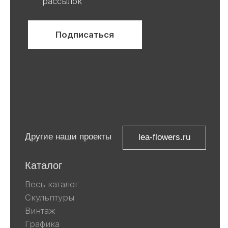
ООО «Ривьера»
ИНН 9 729 321 256
Компания Meta, которой принадлежат
Facebook и Instagram, признана
экстремистской и запрещена в
России