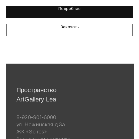
Подробнее
Я даю согласие на обработку
персональных данных в
соответствии
с политикой
конфиденциальности
Заказать
Я даю согласие на получение email-
рассылок
Подписаться
Другие наши проекты
lea-flowers.ru
Каталог
Весь каталог
Скульптуры
Винтаж
Графика