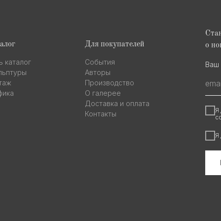
Стан
алог
Для покупателей
о но
ь каталог
События
Ваш 
льптуры
Авторы
таж
Производство
фика
О галерее
Доставка и оплата
Я
Контакты
с
Я