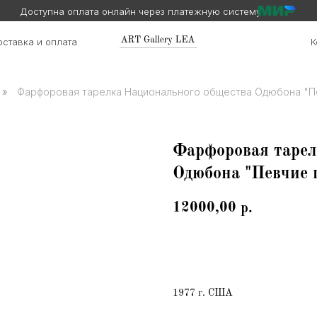
Доступна оплата онлайн через платежную систему
ставка и оплата
К
»
Фарфоровая тарелка Национального общества Одюбона "Пе
Фарфоровая тарел
Одюбона "Певчие 
12000,00
р.
Заказать
1977 г. США