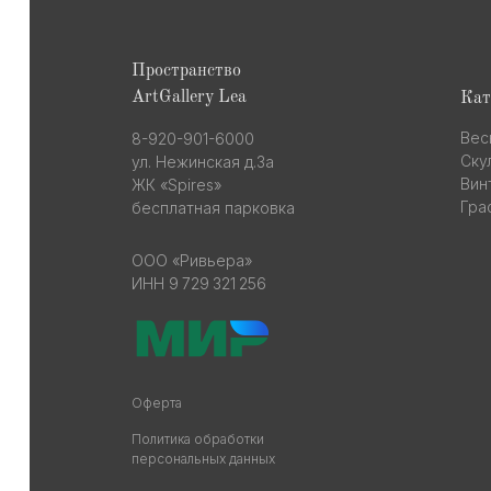
Пространство
ArtGallery Lea
Кат
Вес
8-920-901-6000
Ску
ул. Нежинская д.3а
Вин
ЖК «Spires»
Гра
бесплатная парковка
ООО «Ривьера»
ИНН 9 729 321 256
Оферта
Политика обработки
персональных данных