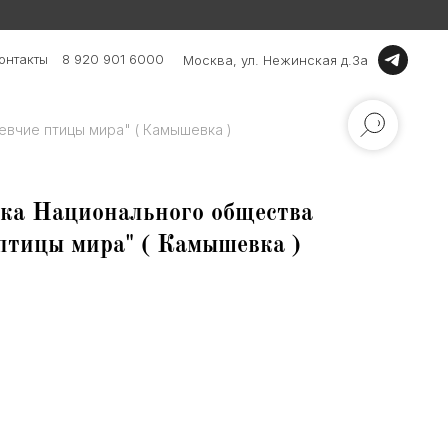
онтакты
8 920 901 6000
Москва, ул. Нежинская д.3а
вчие птицы мира" ( Камышевка )
ка Национального общества
птицы мира" ( Камышевка )