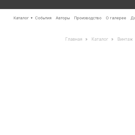
Каталог
События
Авторы
Производство
О галерее
До
Главная
»
Каталог
»
Винтаж