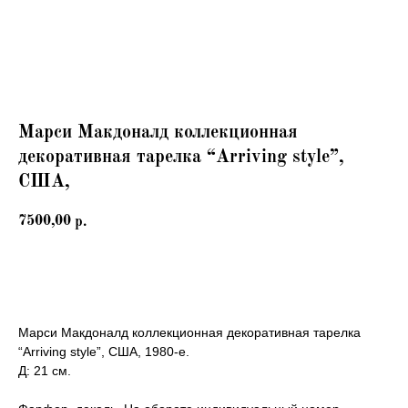
Марси Макдоналд коллекционная
декоративная тарелка “Arriving style”,
США,
7500,00
р.
Заказать
Марси Макдоналд коллекционная декоративная тарелка
“Arriving style”, США, 1980-е.
Д: 21 см.
Пространство
ArtGallery Lea