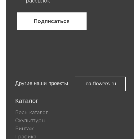
ООО «Ривьера»
ИНН 9 729 321 256
Компания Meta, которой принадлежат
Facebook и Instagram, признана
экстремистской и запрещена в
России