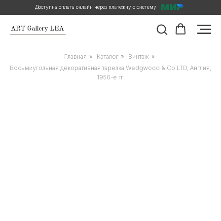
Доступна оплата онлайн через платежную систему
Главная
»
Каталог
»
Винтаж
»
Восьмиугольная декоративная тарелка Wedgwood & Co LTD, Англия,
1950-е гг.