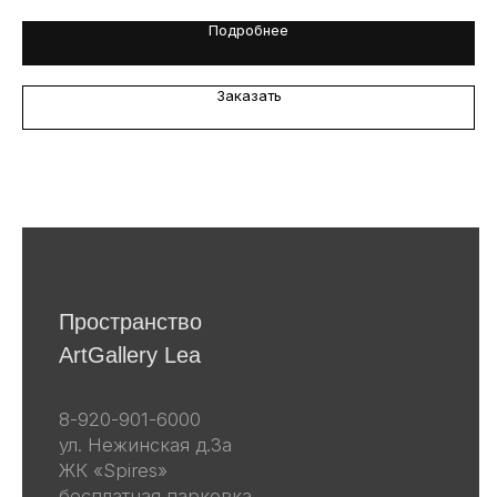
Подробнее
Я даю согласие на обработку
персональных данных в
соответствии
с политикой
конфиденциальности
Заказать
Я даю согласие на получение email-
рассылок
Подписаться
Другие наши проекты
lea-flowers.ru
Каталог
Весь каталог
Скульптуры
Винтаж
Графика