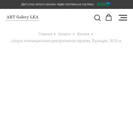
Доступна оплата онлайн через платежную систему
Главная
»
Каталог
»
Винтаж
»
Lalique коллекционная декоративная тарелка, Франция, 1970-е.