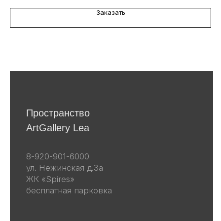
персональных данных в
соответствии
с политикой
Заказать
конфиденциальности
Я даю согласие на получение email-
рассылок
Подписаться
Другие наши проекты
lea-flowers.ru
Каталог
Весь каталог
Скульптуры
Винтаж
Графика