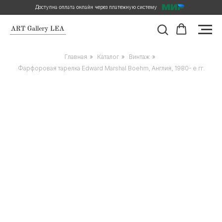
Доступна оплата онлайн через платежную систему
Главная
»
Каталог
»
Винтаж
»
Фарфоровая тарелка Edward Marshal Boehm, Англия, 1980- е гг.