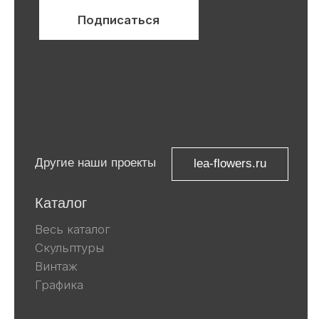
ООО «Ривьера»
ИНН 9 729 321 256
Компания Meta, которой принадлежат
Facebook и Instagram, признана
экстремистской и запрещена в
России