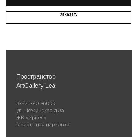
Я даю согласие на обработку
персональных данных в
соответствии
с политикой
Заказать
конфиденциальности
Я даю согласие на получение email-
рассылок
Подписаться
Другие наши проекты
lea-flowers.ru
Каталог
Весь каталог
Скульптуры
Винтаж
Графика